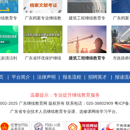
继续教育专
广东档案专业继续教
建筑工程继续教育专
广东档案
《建
育专业课
业课《建
育
煤炭清洁利
广东省环境保护继续
建筑工程继续教育专
市政路桥
展及
教育专业
业课《建
业
页
|
平台简介
|
法律声明
|
报名流程
|
招聘英才
|
报读流
温馨提示：专业提升继续教育服务
 © 2002-2025 广东继续教育网 版权所有 联系电话：020-38802909
粤ICP备1
广东省专业技术人员继续教育专业课、选修课网络学习平台。