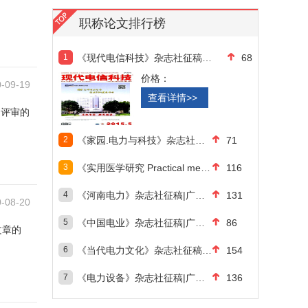
职称论文排行榜
1
《现代电信科技》杂志社征稿|广东职
68
价格：
-09-19
查看详情>>
足评审的
2
《家园.电力与科技》杂志社征稿|广东
71
3
《实用医学研究 Practical medical resear
116
4
《河南电力》杂志社征稿|广东职称论
131
-08-20
5
《中国电业》杂志社征稿|广东职称论
86
文章的
6
《当代电力文化》杂志社征稿|广东职
154
7
《电力设备》杂志社征稿|广东职称论
136