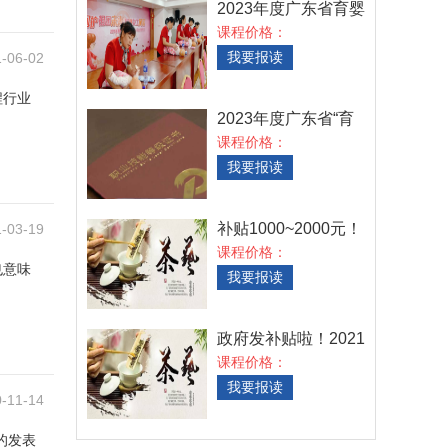
2023年度广东省育婴
员职业技能等级培
课程价格：
我要报读
-06-02
程行业
2023年度广东省“育
婴员”国家职业技
课程价格：
我要报读
补贴1000~2000元！
-03-19
2021年度广东省初、
课程价格：
中
也意味
我要报读
政府发补贴啦！2021
年广东报考茶艺师
课程价格：
我要报读
-11-14
的发表