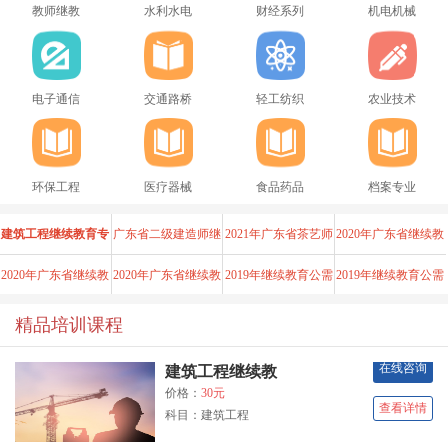
教师继教
水利水电
财经系列
机电机械
电子通信
交通路桥
轻工纺织
农业技术
环保工程
医疗器械
食品药品
档案专业
建筑工程继续教育专
广东省二级建造师继
2021年广东省茶艺师
2020年广东省继续教
业课《建设工程
续教育必修课（
职业技能等级认证
育公需课《区块链
2020年广东省继续教
2020年广东省继续教
2019年继续教育公需
2019年继续教育公需
育公需课《区块链
育公需课《跨链互
课《改革开放与创
课《乡村振兴战略
精品培训课程
在线咨询
建筑工程继续教
价格：
30元
查看详情
科目：建筑工程