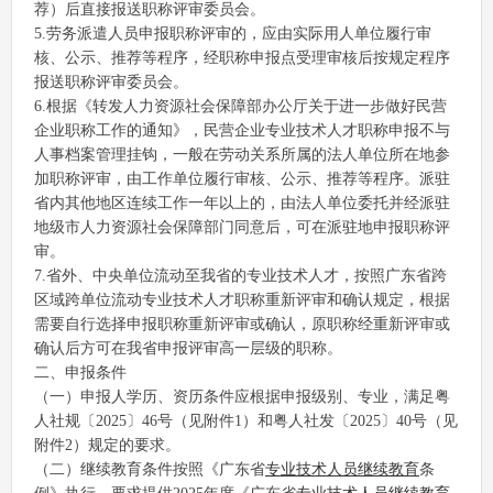
荐）后直接报送职称评审委员会。
5.劳务派遣人员申报职称评审的，应由实际用人单位履行审
核、公示、推荐等程序，经职称申报点受理审核后按规定程序
报送职称评审委员会。
6.根据《转发人力资源社会保障部办公厅关于进一步做好民营
企业职称工作的通知》，民营企业专业技术人才职称申报不与
人事档案管理挂钩，一般在劳动关系所属的法人单位所在地参
加职称评审，由工作单位履行审核、公示、推荐等程序。派驻
省内其他地区连续工作一年以上的，由法人单位委托并经派驻
地级市人力资源社会保障部门同意后，可在派驻地申报职称评
审。
7.省外、中央单位流动至我省的专业技术人才，按照广东省跨
区域跨单位流动专业技术人才职称重新评审和确认规定，根据
需要自行选择申报职称重新评审或确认，原职称经重新评审或
确认后方可在我省申报评审高一层级的职称。
二、申报条件
（一）申报人学历、资历条件应根据申报级别、专业，满足粤
人社规〔2025〕46号（见附件1）和粤人社发〔2025〕40号（见
附件2）规定的要求。
（二）继续教育条件按照《广东省
专业技术人员继续教育
条