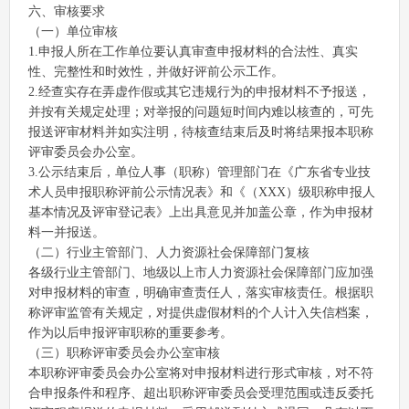
六、审核要求
（一）单位审核
1.申报人所在工作单位要认真审查申报材料的合法性、真实
性、完整性和时效性，并做好评前公示工作。
2.经查实存在弄虚作假或其它违规行为的申报材料不予报送，
并按有关规定处理；对举报的问题短时间内难以核查的，可先
报送评审材料并如实注明，待核查结束后及时将结果报本职称
评审委员会办公室。
3.公示结束后，单位人事（职称）管理部门在《广东省专业技
术人员申报职称评前公示情况表》和《（XXX）级职称申报人
基本情况及评审登记表》上出具意见并加盖公章，作为申报材
料一并报送。
（二）行业主管部门、人力资源社会保障部门复核
各级行业主管部门、地级以上市人力资源社会保障部门应加强
对申报材料的审查，明确审查责任人，落实审核责任。根据职
称评审监管有关规定，对提供虚假材料的个人计入失信档案，
作为以后申报评审职称的重要参考。
（三）职称评审委员会办公室审核
本职称评审委员会办公室将对申报材料进行形式审核，对不符
合申报条件和程序、超出职称评审委员会受理范围或违反委托