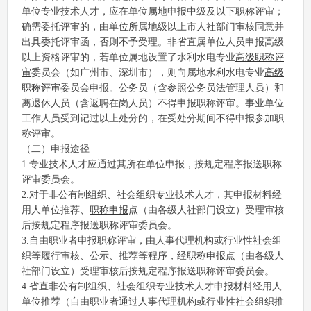
单位专业技术人才，应在单位属地申报中级及以下职称评审；
确需委托评审的，由单位所属地级以上市人社部门审核同意并
出具委托评审函，否则不予受理。非省直属单位人员申报高级
以上资格评审的，若单位属地设置了水利水电专业
高级职称评
审
委员会（如广州市、深圳市），则向属地水利水电专业
高级
职称评审
委员会申报。公务员（含参照公务员法管理人员）和
离退休人员（含返聘在岗人员）不得申报职称评审。事业单位
工作人员受到记过以上处分的，在受处分期间不得申报参加职
称评审。
（二）申报途径
1.专业技术人才应通过其所在单位申报，按规定程序报送职称
评审委员会。
2.对于非公有制组织、社会组织专业技术人才，其申报材料经
用人单位推荐、
职称申报
点（由各级人社部门设立）受理审核
后按规定程序报送职称评审委员会。
3.自由职业者申报职称评审，由人事代理机构或行业性社会组
织等履行审核、公示、推荐等程序，经
职称申报
点（由各级人
社部门设立）受理审核后按规定程序报送职称评审委员会。
4.省直非公有制组织、社会组织专业技术人才申报材料经用人
单位推荐（自由职业者通过人事代理机构或行业性社会组织推