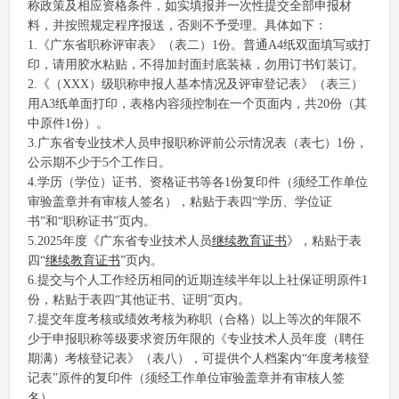
称政策及相应资格条件，如实填报并一次性提交全部申报材
料，并按照规定程序报送，否则不予受理。具体如下：
1.《广东省职称评审表》（表二）1份。普通A4纸双面填写或打
印，请用胶水粘贴，不得加封面封底装裱，勿用订书钉装订。
2.《（XXX）级职称申报人基本情况及评审登记表》（表三）
用A3纸单面打印，表格内容须控制在一个页面内，共20份（其
中原件1份）。
3.广东省专业技术人员申报职称评前公示情况表（表七）1份，
公示期不少于5个工作日。
4.学历（学位）证书、资格证书等各1份复印件（须经工作单位
审验盖章并有审核人签名），粘贴于表四“学历、学位证
书”和“职称证书”页内。
5.2025年度《广东省专业技术人员
继续教育证书
》，粘贴于表
四“
继续教育证书
”页内。
6.提交与个人工作经历相同的近期连续半年以上社保证明原件1
份，粘贴于表四“其他证书、证明”页内。
7.提交年度考核或绩效考核为称职（合格）以上等次的年限不
少于申报职称等级要求资历年限的《专业技术人员年度（聘任
期满）考核登记表》（表八），可提供个人档案内“年度考核登
记表”原件的复印件（须经工作单位审验盖章并有审核人签
名）。