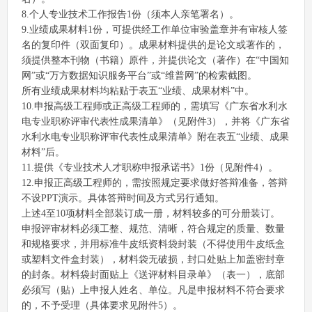
8.个人专业技术工作报告1份（须本人亲笔署名）。
9.业绩成果材料1份，可提供经工作单位审验盖章并有审核人签
名的复印件（双面复印）。成果材料提供的是论文或著作的，
须提供整本刊物（书籍）原件，并提供论文（著作）在“中国知
网”或“万方数据知识服务平台”或“维普网”的检索截图。
所有业绩成果材料均粘贴于表五“业绩、成果材料”中。
10.申报高级工程师或正高级工程师的，需填写《广东省水利水
电专业职称评审代表性成果清单》（见附件3），并将《广东省
水利水电专业职称评审代表性成果清单》附在表五“业绩、成果
材料”后。
11.提供《专业技术人才职称申报承诺书》1份（见附件4）。
12.申报正高级工程师的，需按照规定要求做好答辩准备，答辩
不设PPT演示。具体答辩时间及方式另行通知。
上述4至10项材料全部装订成一册，材料较多的可分册装订。
申报评审材料必须工整、规范、清晰，符合规定的质量、数量
和规格要求，并用标准牛皮纸资料袋封装（不得使用牛皮纸盒
或塑料文件盒封装），材料袋无破损，封口处贴上加盖密封章
的封条。材料袋封面贴上《送评材料目录单》（表一），底部
必须写（贴）上申报人姓名、单位。凡是申报材料不符合要求
的，不予受理（具体要求见附件5）。