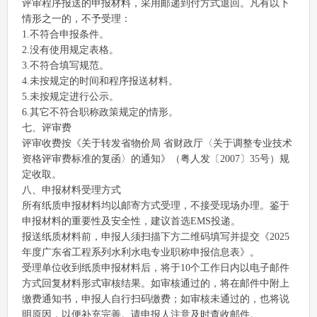
评审程序报送的申报材料，采用邮递到付方式退回。凡有以下
情形之一的，不予受理：
1.不符合申报条件。
2.没有使用规定表格。
3.不符合填写规范。
4.未按规定的时间和程序报送材料。
5.未按规定进行公示。
6.其它不符合职称政策规定的情形。
七、评审费
评审收费按《关于转发省物价局 省财政厅〈关于调整专业技术
资格评审费标准的复函〉的通知》（粤人发〔2007〕35号）规
定收取。
八、申报材料受理方式
所有纸质申报材料均以邮寄方式受理，不接受现场办理。鉴于
申报材料的重要性及安全性，建议首选EMS投递。
报送纸质材料前，申报人须扫描下方二维码填写并提交《2025
年度广东省工程系列水利水电专业职称申报信息表》。
受理单位收到纸质申报材料后，将于10个工作日内以电子邮件
方式回复材料形式审核结果。如审核通过的，将在邮件中附上
缴费通知书，申报人自行扫码缴费；如审核未通过的，也将说
明原因，以便补充完善。请申报人注意及时查收邮件。