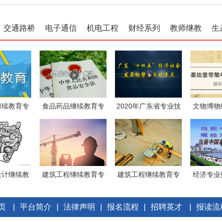
交通路桥
电子通信
机电工程
财经系列
教师继教
生
继续教育专
食品药品继续教育专
2020年广东省专业技
文物博物
《混
业课《食
术人员继续
业
设计继续教
建筑工程继续教育专
建筑工程继续教育专
经济专业
业课
业课《建
业课《建
续
页
|
平台简介
|
法律声明
|
报名流程
|
招聘英才
|
报读流